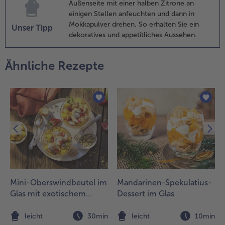
Außenseite mit einer halben Zitrone an
einigen Stellen anfeuchten und dann in
Mokkapulver drehen. So erhalten Sie ein
Unser Tipp
dekoratives und appetitliches Aussehen.
Ähnliche Rezepte
Mini-Oberswindbeutel im
Mandarinen-Spekulatius-
Glas mit exotischem
Dessert im Glas
Früchte-Kompott
n
leicht
30min
leicht
10min