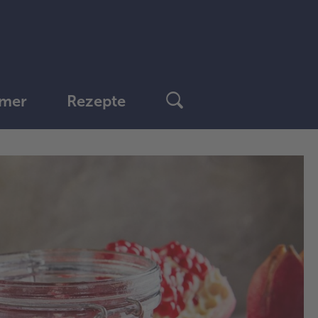
mer
Rezepte
1.
Die
Gra