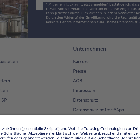
*
Mit einem Klick auf „Jetzt anmelden" bestätige ich, dass
E-Mail-Adresse verarbeitet wird um exklusive Angebote, t
kann jederzeit durch Klick auf den in jedem Newsletter b
Durch den Widerruf der Einwilligung wird die Rechtmäßigk
berührt. Nähere Informationen zum Thema Datenschutz u
Unternehmen
 bestellen
Karriere
Presse
ättern
AGB
llen
Impressum
g_SP
Datenschutz
Datenschutz bofrost*App
en Kunden
Erklärung zur Barrierefreiheit