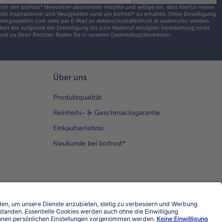
 ich den bofrost* Newsletter abonnieren möchte und willige ein, dass hierfür meine
olle Inspirationen und Neuigkeiten rund um bofrost* zu erhalten. Diese Einwilligung
ereitgestellten Link oder per E-Mail an datenschutz@bofrost.at widerrufen werden.
eit der aufgrund der Einwilligung bis zum Widerruf erfolgten Verarbeitung nicht
nd zu Ihren Rechten finden Sie in unseren
Datenschutzhinweisen
.
Über uns
Produktqualität
Reinheits- & Geschmacksgarantie
Einkaufserlebnis
Neukunde bei bofrost*