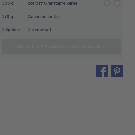
300
g
bofrost*Granatapfelkerne
tauen lassen
 im Mixer fein
150
g
Gelierzucker 3:1
ieren. Den
natapfelsaft
1
Spritzer
Zitronensaft
einem Topf
t dem
ierzucker und
Alle bofrost*Produkte in den Warenkorb
 Zitronensaft
m Kochen
ngen und ca.
7 Minuten
teilen
pin
er ständigem
it
hren
udelnd
hen lassen.
ierprobe
chen: 1 TL
natapfelgelee
 einen kalten