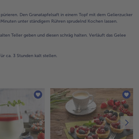
Tel
die
 pürieren. Den Granatapfelsaft in einem Topf mit dem Gelierzucker
hal
Minuten unter ständigem Rühren sprudelnd Kochen lassen.
das
ist
lten Teller geben und diesen schräg halten. Verläuft das Gelee
3.
Die
Flü
ür ca. 3 Stunden kalt stellen.
Glä
un
ver
Für
Stu
ste