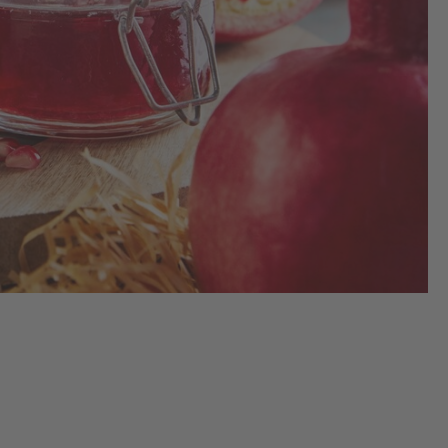
auf
und
pür
Gra
in 
mi
Gel
dem
zu
bri
5–
unt
Rü
spr
Koc
2.
Gel
ma
Gra
auf