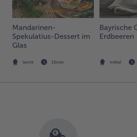
l
Mandarinen-
Bayrische 
em
Spekulatius-Dessert im
Erdbeeren
Glas
leicht
10min
mittel