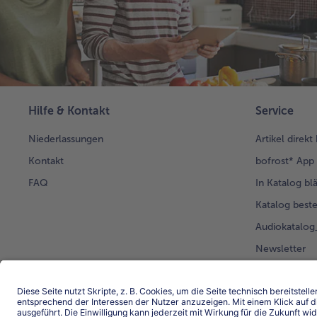
Hilfe & Kontakt
Service
Niederlassungen
Artikel direkt
Kontakt
bofrost* App
FAQ
In Katalog bl
Katalog beste
Audiokatalo
Newsletter
Kunden werb