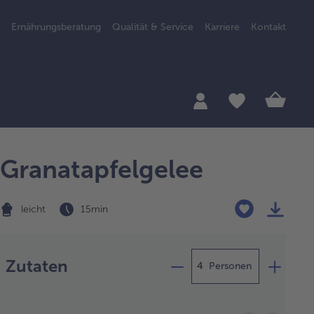
Ernährungsberatung
Qualität & Service
Karriere
Kontakt
Granatapfelgelee
leicht
15 min
Zubereitung
Zutaten
Personen
natapfelkerne