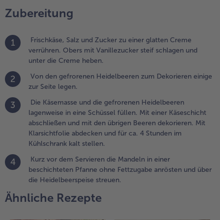
ine Schüssel
Zubereitung
üllen. Mit
iner
Frischkäse, Salz und Zucker zu einer glatten Creme
äseschicht
1
verrühren. Obers mit Vanillezucker steif schlagen und
bschließen
unter die Creme heben.
nd mit den
brigen
Von den gefrorenen Heidelbeeren zum Dekorieren einige
2
eeren
zur Seite legen.
ekorieren.
Die Käsemasse und die gefrorenen Heidelbeeren
it
3
lagenweise in eine Schüssel füllen. Mit einer Käseschicht
larsichtfolie
abschließen und mit den übrigen Beeren dekorieren. Mit
bdecken
Klarsichtfolie abdecken und für ca. 4 Stunden im
nd für ca. 4
Kühlschrank kalt stellen.
tunden im
ühlschrank
Kurz vor dem Servieren die Mandeln in einer
4
alt stellen.
beschichteten Pfanne ohne Fettzugabe anrösten und über
die Heidelbeerspeise streuen.
.
Ähnliche Rezepte
urz vor dem
ervieren die
andeln in einer