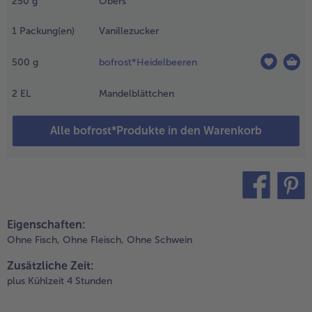
250
g
Obers
eif
chlagen und
1
Packung(en)
Vanillezucker
nter die
reme
500
g
bofrost*Heidelbeeren
eben.
.
2
EL
Mandelblättchen
on den
efrorenen
Alle bofrost*Produkte in den Warenkorb
eidelbeeren
um
ekorieren
inige zur
eite legen.
teilen
pin it
.
Eigenschaften:
ie
Ohne Fisch,
Ohne Fleisch,
Ohne Schwein
äsemasse
Zusätzliche Zeit:
nd die
plus Kühlzeit 4 Stunden
efrorenen
eidelbeeren
agenweise in