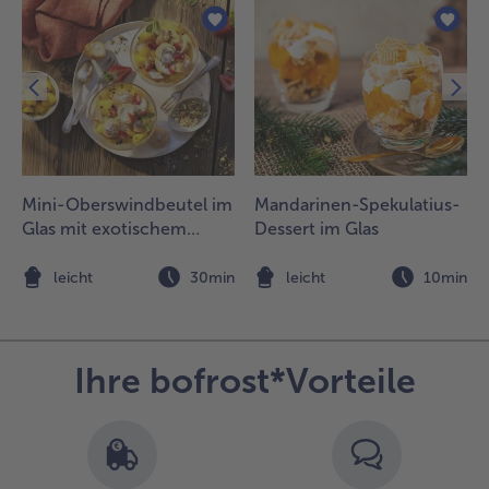
eschichteten
fanne ohne
ettzugabe
nrösten und
ber die
eidelbeerspeise
treuen.
Mini-Oberswindbeutel im
Mandarinen-Spekulatius-
Glas mit exotischem
Dessert im Glas
Früchte-Kompott
n
leicht
30min
leicht
10min
Ihre bofrost*Vorteile