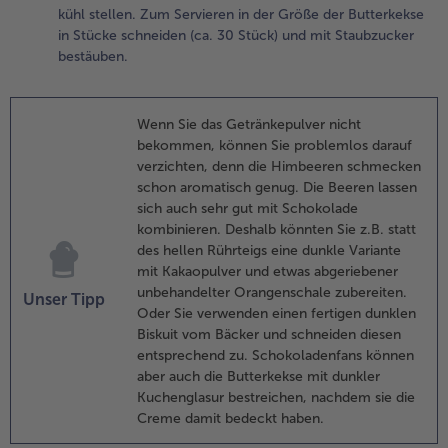
uf dem
kühl stellen. Zum Servieren in der Größe der Butterkekse
eigboden
in Stücke schneiden (ca. 30 Stück) und mit Staubzucker
erstreichen
bestäuben.
nd auskühlen
assen.
Wenn Sie das Getränkepulver nicht
.
bekommen, können Sie problemlos darauf
ür die
verzichten, denn die Himbeeren schmecken
berscreme das
schon aromatisch genug. Die Beeren lassen
bers mit dem
sich auch sehr gut mit Schokolade
anillezucker und
kombinieren. Deshalb könnten Sie z.B. statt
em Sahnesteif
des hellen Rührteigs eine dunkle Variante
teif schlagen,
mit Kakaopulver und etwas abgeriebener
uf der
unbehandelter Orangenschale zubereiten.
Unser Tipp
imbeermasse
Oder Sie verwenden einen fertigen dunklen
erteilen und
Biskuit vom Bäcker und schneiden diesen
latt streichen.
entsprechend zu. Schokoladenfans können
ie Butterkekse
aber auch die Butterkekse mit dunkler
ebeneinander
Kuchenglasur bestreichen, nachdem sie die
uf die
Creme damit bedeckt haben.
berscreme