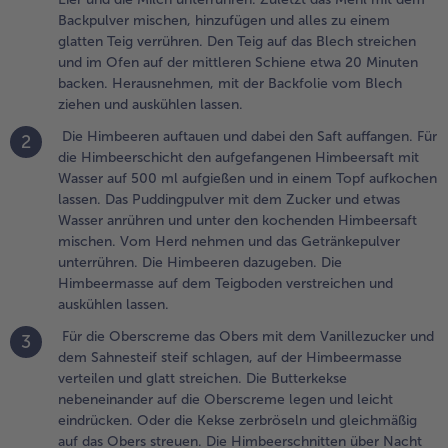
00 ml
Backpulver mischen, hinzufügen und alles zu einem
ufgießen und
glatten Teig verrühren. Den Teig auf das Blech streichen
n einem Topf
und im Ofen auf der mittleren Schiene etwa 20 Minuten
ufkochen
backen. Herausnehmen, mit der Backfolie vom Blech
assen. Das
ziehen und auskühlen lassen.
uddingpulver
Die Himbeeren auftauen und dabei den Saft auffangen. Für
2
it dem
die Himbeerschicht den aufgefangenen Himbeersaft mit
ucker und
Wasser auf 500 ml aufgießen und in einem Topf aufkochen
twas Wasser
lassen. Das Puddingpulver mit dem Zucker und etwas
nrühren und
Wasser anrühren und unter den kochenden Himbeersaft
nter den
mischen. Vom Herd nehmen und das Getränkepulver
ochenden
unterrühren. Die Himbeeren dazugeben. Die
imbeersaft
Himbeermasse auf dem Teigboden verstreichen und
ischen. Vom
auskühlen lassen.
erd nehmen
nd das
Für die Oberscreme das Obers mit dem Vanillezucker und
3
etränkepulver
dem Sahnesteif steif schlagen, auf der Himbeermasse
nterrühren.
verteilen und glatt streichen. Die Butterkekse
ie Himbeeren
nebeneinander auf die Oberscreme legen und leicht
azugeben. Die
eindrücken. Oder die Kekse zerbröseln und gleichmäßig
imbeermasse
auf das Obers streuen. Die Himbeerschnitten über Nacht