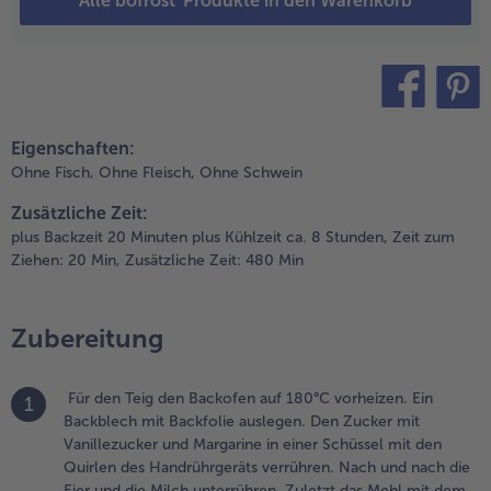
Alle bofrost*Produkte in den Warenkorb
ittleren
chiene etwa
0 Minuten
acken.
erausnehmen,
it der
teilen
pin it
ackfolie vom
Eigenschaften:
lech ziehen
Ohne Fisch,
Ohne Fleisch,
Ohne Schwein
nd auskühlen
assen.
Zusätzliche Zeit:
plus Backzeit 20 Minuten plus Kühlzeit ca. 8 Stunden,
Zeit zum
.
Ziehen: 20 Min,
Zusätzliche Zeit: 480 Min
ie Himbeeren
uftauen und
abei den Saft
Zubereitung
uffangen. Für
ie
imbeerschicht
Für den Teig den Backofen auf 180°C vorheizen. Ein
1
en
Backblech mit Backfolie auslegen. Den Zucker mit
ufgefangenen
Vanillezucker und Margarine in einer Schüssel mit den
imbeersaft
Quirlen des Handrührgeräts verrühren. Nach und nach die
it Wasser auf
Eier und die Milch unterrühren. Zuletzt das Mehl mit dem