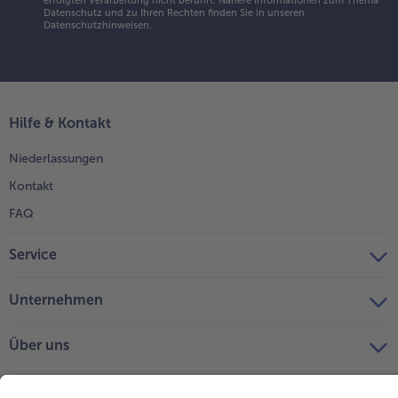
erfolgten Verarbeitung nicht berührt. Nähere Informationen zum Thema
Datenschutz und zu Ihren Rechten finden Sie in unseren
Datenschutzhinweisen
.
Hilfe & Kontakt
Niederlassungen
Kontakt
FAQ
Service
Unternehmen
Über uns