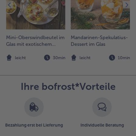
Mini-Oberswindbeutel im
Mandarinen-Spekulatius-
Glas mit exotischem
Dessert im Glas
Früchte-Kompott
n
leicht
30min
leicht
10min
Ihre bofrost*Vorteile
Bezahlung erst bei Lieferung
Individuelle Beratung