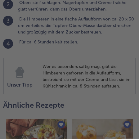
erteilen,
Obers steif schlagen. Magertopfen und Crème fraîche
2
ie Topfen-
glatt verrühren, dann das Obers unterziehen.
bers-
Die Himbeeren in eine flache Auflaufform von ca. 20 x 30
asse
3
cm verteilen, die Topfen-Obers-Masse darüber streichen
arüber
und großzügig mit dem Zucker bestreuen.
treichen
nd
Für ca. 6 Stunden kalt stellen.
4
roßzügig
it dem
ucker
estreuen.
Wer es besonders saftig mag, gibt die
Himbeeren gefroren in die Auflaufform,
.
bestreicht sie mit der Creme und lässt sie im
ür ca.
Unser Tipp
Kühlschrank in ca. 8 Stunden auftauen.
tunden
Ähnliche Rezepte
alt
tellen.