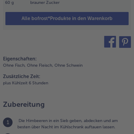
60
g
brauner Zucker
assen.
.
Alle bofrost*Produkte in den Warenkorb
bers steif
chlagen.
agertopfen
nd Crème
raîche glatt
errühren,
teilen
pin it
Eigenschaften:
ann das
bers
Ohne Fisch,
Ohne Fleisch,
Ohne Schwein
nterziehen.
Zusätzliche Zeit:
plus Kühlzeit 6 Stunden
.
ie
imbeeren
Zubereitung
n eine
lache
uflaufform
Die Himbeeren in ein Sieb geben, abdecken und am
1
on ca. 20
besten über Nacht im Kühlschrank auftauen lassen.
 30 cm