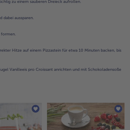
ichtig zu einem sauberen Dreieck aufrollen.
Da
Cro
nu
d dabei aussparen.
wi
auf
un
 formen.
Ha
fo
irekter Hitze auf einem Pizzastein für etwa 10 Minuten backen, bis
4.
Im
ugel Vanilleeis pro Croissant anrichten und mit Schokoladensoße
vor
Gri
Dec
Cro
bei
Hit
ei
Piz
für
Mi