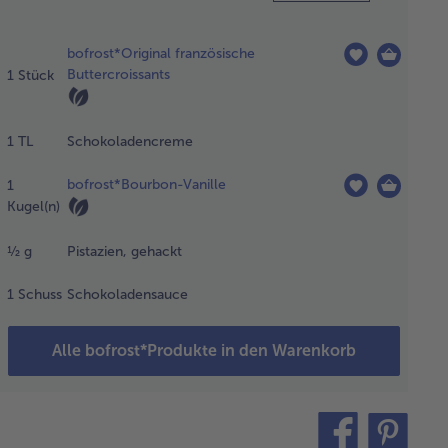
wünschte
bofrost*Original französische
l an
Buttercroissants
1
Stück
issants
tauen.
se
1
TL
Schokoladencreme
sichtig
 einem
bofrost*Bourbon-Vanille
1
uberen
Kugel(n)
ieck
rollen.
½
g
Pistazien, gehackt
1
Schuss
Schokoladensauce
hokoladencreme
 den Teig
Alle bofrost*Produkte in den Warenkorb
eichen, den
d dabei
sparen.
teilen
pin