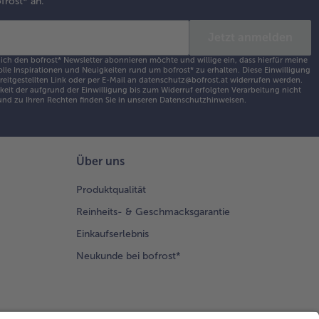
frost* an.
Jetzt anmelden
 ich den bofrost* Newsletter abonnieren möchte und willige ein, dass hierfür meine
olle Inspirationen und Neuigkeiten rund um bofrost* zu erhalten. Diese Einwilligung
ereitgestellten Link oder per E-Mail an datenschutz@bofrost.at widerrufen werden.
eit der aufgrund der Einwilligung bis zum Widerruf erfolgten Verarbeitung nicht
nd zu Ihren Rechten finden Sie in unseren
Datenschutzhinweisen
.
Über uns
Produktqualität
Reinheits- & Geschmacksgarantie
Einkaufserlebnis
Neukunde bei bofrost*