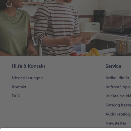
Hilfe & Kontakt
Service
Niederlassungen
Artikel direkt
Kontakt
bofrost* App
FAQ
In Katalog bl
Katalog beste
Audiokatalo
Newsletter