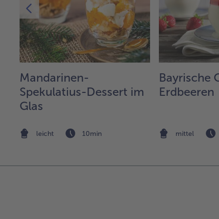
l
Mandarinen-
Bayrische 
em
Spekulatius-Dessert im
Erdbeeren
Glas
leicht
10min
mittel