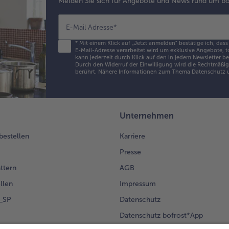
Melden Sie sich für Angebote und News rund um bo
E-Mail Adresse
*
*
Mit einem Klick auf „Jetzt anmelden" bestätige ich, dass
E-Mail-Adresse verarbeitet wird um exklusive Angebote, t
kann jederzeit durch Klick auf den in jedem Newsletter b
Durch den Widerruf der Einwilligung wird die Rechtmäßigk
berührt. Nähere Informationen zum Thema Datenschutz u
Unternehmen
 bestellen
Karriere
Presse
ättern
AGB
llen
Impressum
g_SP
Datenschutz
Datenschutz bofrost*App