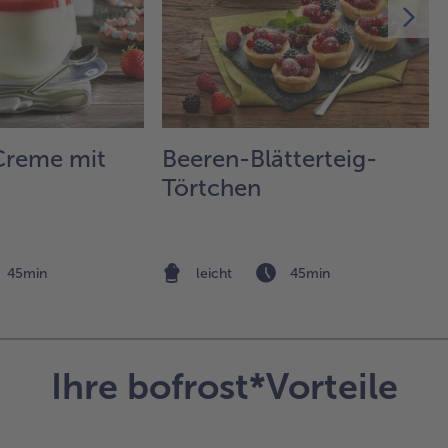
bac
sie
go
sin
5.
Fri
auf
Creme mit
Beeren-Blätterteig-
zu
Törtchen
ein
Van
Cro
anr
45min
leicht
45min
Sc
un
Pis
dek
Ihre bofrost*Vorteile