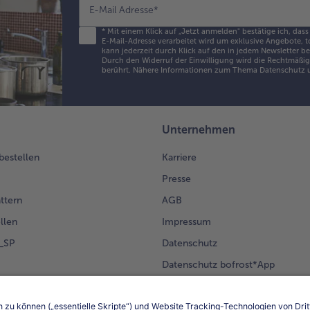
E-Mail Adresse
*
*
Mit einem Klick auf „Jetzt anmelden" bestätige ich, dass
E-Mail-Adresse verarbeitet wird um exklusive Angebote, t
kann jederzeit durch Klick auf den in jedem Newsletter b
Durch den Widerruf der Einwilligung wird die Rechtmäßigk
berührt. Nähere Informationen zum Thema Datenschutz u
Unternehmen
 bestellen
Karriere
Presse
ättern
AGB
llen
Impressum
g_SP
Datenschutz
Datenschutz bofrost*App
en Kunden
Erklärung zur Barrierefreiheit