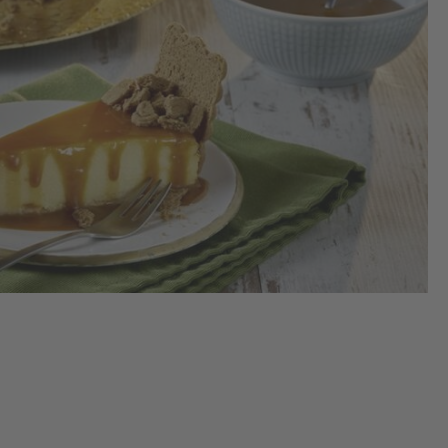
De
To
oh
Ve
St
auf
Alt
Ku
vor
Ba
Uml
Mi
Da
Min
Ra
ruh
2.
Die
Ka
kle