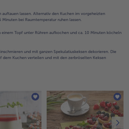
mit
ein
ftauen lassen. Alternativ den Kuchen im vorgeheizten
Rü
5 Minuten bei Raumtemperatur ruhen lassen.
und
köc
n einem Topf unter Rühren aufkochen und ca. 10 Minuten köcheln
die
Ka
auf
nschmieren und mit ganzen Spekulatiuskeksen dekorieren. Die
3.
auf dem Kuchen verteilen und mit den zerbröselten Keksen
De
Ra
Kuc
Ka
ei
mi
Spe
dek
res
zer
übr