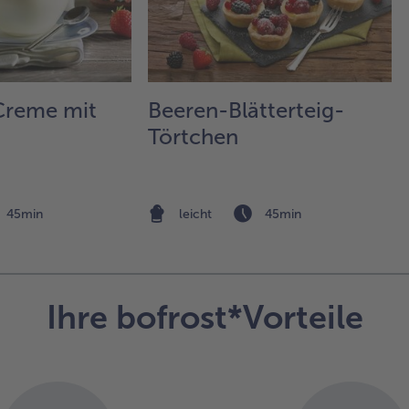
Kar
de
ver
den
Ke
dek
Creme mit
Beeren-Blätterteig-
Törtchen
45min
leicht
45min
Ihre bofrost*Vorteile