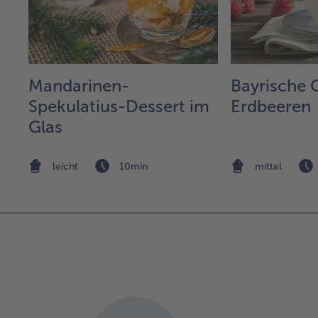
l
Mandarinen-
Bayrische 
em
Spekulatius-Dessert im
Erdbeeren
Glas
leicht
10min
mittel