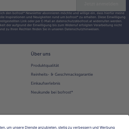
Jetzt anmelden
 ich den bofrost* Newsletter abonnieren möchte und willige ein, dass hierfür meine
olle Inspirationen und Neuigkeiten rund um bofrost* zu erhalten. Diese Einwilligung
ereitgestellten Link oder per E-Mail an datenschutz@bofrost.at widerrufen werden.
eit der aufgrund der Einwilligung bis zum Widerruf erfolgten Verarbeitung nicht
nd zu Ihren Rechten finden Sie in unseren
Datenschutzhinweisen
.
Über uns
Produktqualität
Reinheits- & Geschmacksgarantie
Einkaufserlebnis
Neukunde bei bofrost*