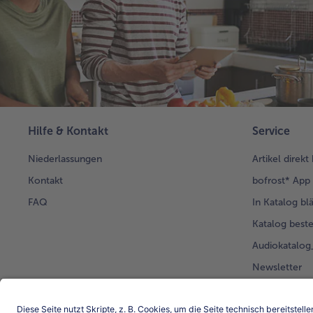
Hilfe & Kontakt
Service
Niederlassungen
Artikel direkt
Kontakt
bofrost* App
FAQ
In Katalog bl
Katalog beste
Audiokatalo
Newsletter
Kunden werb