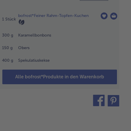
n Rahm-
pfen-Kuchen
bofrost*Feiner Rahm-Topfen-Kuchen
ne
1
Stück
rpackung 9
unden
300
g
Karamellbonbons
tauen lassen.
ernativ den
150
g
Obers
chen im
geheizten
400
g
Spekulatiuskekse
ckofen (150°C
uft) 30
nuten backen.
Alle bofrost*Produkte in den Warenkorb
nach 25
uten bei
umtemperatur
en lassen.
teilen
pin
it
ramellbonbons
in hacken und