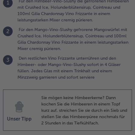
estlichen
Für den Himbeer-Vino-Slushy die gefrorenen Himbeeren
1
ino
mit Crushed Ice, Holunderblütensirup, Cointreau und
rizzante
100ml Gilia Chardonnay Vino Frizzante in einem
nterrühren
leistungsstarken Mixer cremig pürieren.
nd den
Für den Mango-Vino-Slushy gefrorene Mangowürfel mit
2
imbeer-
Crushed Ice, Holunderblütensirup, Cointreau und 100ml
der
Gilia Chardonnay Vino Frizzante in einem leistungsstarken
ango-
Mixer cremig pürieren.
ino-Slushy
ofort in 4
Den restlichen Vino Frizzante unterrühren und den
3
läser
Himbeer- oder Mango-Vino-Slushy sofort in 4 Gläser
üllen.
füllen. Jedes Glas mit einem Trinkhalt und einem
edes Glas
Minzzweig garnieren und sofort serviere
it einem
rinkhalt
nd einem
Sie mögen keine Himbeerkerne? Dann
inzzweig
kochen Sie die Himbeeren in einem Topf
arnieren
kurz auf, streichen Sie sie durch ein Sieb und
nd sofort
stellen Sie das Himbeerpüree nochmals für
Unser Tipp
erviere
2 Stunden in das Tiefkühlfach.