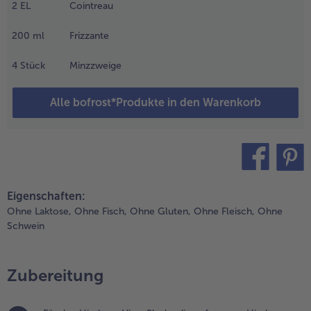
2
EL
Cointreau
eistungsstarken
ixer cremig
ürieren.
200
ml
Frizzante
.
4
Stück
Minzzweige
ür den Mango-
ino-Slushy
Alle bofrost*Produkte in den Warenkorb
efrorene
angowürfel mit
rushed Ice,
olunderblütensirup,
ointreau und
00ml Gilia
teilen
pin it
hardonnay Vino
Eigenschaften:
rizzante in einem
Ohne Laktose,
Ohne Fisch,
Ohne Gluten,
Ohne Fleisch,
Ohne
eistungsstarken
Schwein
ixer cremig
ürieren.
Zubereitung
.
en