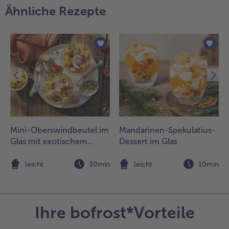
Ähnliche Rezepte
Mini-Oberswindbeutel im
Mandarinen-Spekulatius-
Glas mit exotischem
Dessert im Glas
Früchte-Kompott
n
leicht
30min
leicht
10min
Ihre bofrost*Vorteile