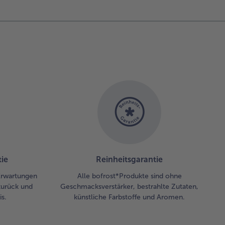
en
egel aus
rlikör
raufgeben
 die
chte
auf
ichten,
n mit
was
ngenlikör
räufeln.
ndbeutel
schen die
chte
ie
Reinheitsgarantie
zen, mit
 Erwartungen
Alle bofrost*Produkte sind ohne
aubzucher
zurück und
Geschmacksverstärker, bestrahlte Zutaten,
stäuben
s.
künstliche Farbstoffe und Aromen.
 mit
nberrys
wie Minze