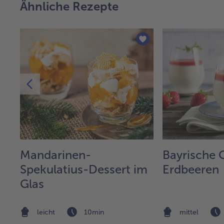
Ähnliche Rezepte
l
Mandarinen-
Bayrische 
em
Spekulatius-Dessert im
Erdbeeren
Glas
leicht
10min
mittel