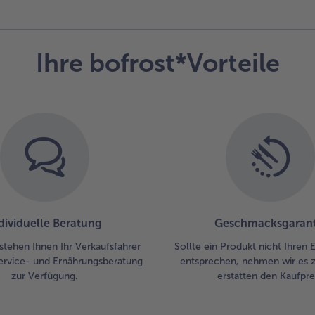
Ein
Spi
Eie
da
Ihre bofrost*Vorteile
und
Frü
dar
anr
dan
et
Ora
bet
Die
Wi
zwi
Frü
dividuelle Beratung
Geschmacksgarant
set
stehen Ihnen Ihr Verkaufsfahrer
Sollte ein Produkt nicht Ihren
St
ervice- und Ernährungsberatung
entsprechen, nehmen wir es 
be
zur Verfügung.
erstatten den Kaufprei
und
Cra
so