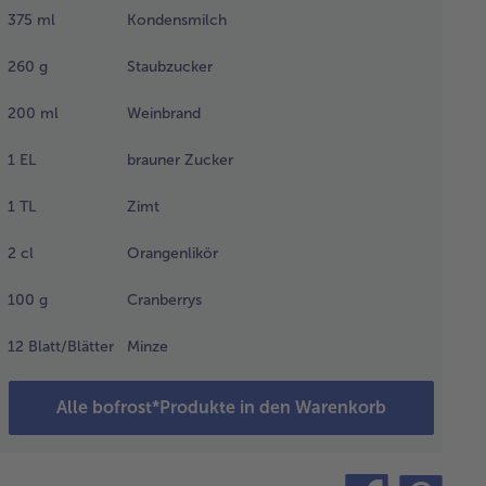
 Mark
375
ml
Kondensmilch
auskratzen. Die
r trennen. In
260
g
Staubzucker
er
allschüssel das
200
ml
Weinbrand
illemark mit
elb, Zucker und
1
EL
brauner Zucker
z kräftig
rühren, bis die
1
TL
Zimt
schung eine
emige
2
cl
Orangenlikör
sistenz hat.
e Kondensmilch
100
g
Cranberrys
d den
aubzucker(etwas
12
Blatt/Blätter
Minze
m Bestäuben
ückhalten)
ch und nach
Alle bofrost*Produkte in den Warenkorb
erschlagen.
n Weinbrand
rühren und