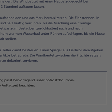
chneiden. Die Windbeutel mit einer Haube zugedeckt bei
das
2 Stunden) auftauen lassen.
her
Eie
 aufschneiden und das Mark herauskratzen. Die Eier trennen. In
ein
und Salz kräftig verrühren, bis die Mischung eine cremige
Met
(etwas zum Bestäuben zurückhalten) nach und nach
Van
einem warmen Wasserbad unter Rühren aufschlagen, bis die Masse
Eig
lt stellen.
Sal
ver
eller damit bestreuen. Einen Spiegel aus Eierlikör daraufgeben
Mi
enlikör beträufeln. Die Windbeutel zwischen die Früchte setzen,
cr
ze dekoriert servieren.
Kon
Di
un
St
chung passt hervorragend unser bofrost*Bourbon-
zu
he Auftauzeit beachten.
zur
na
unt
De
ein