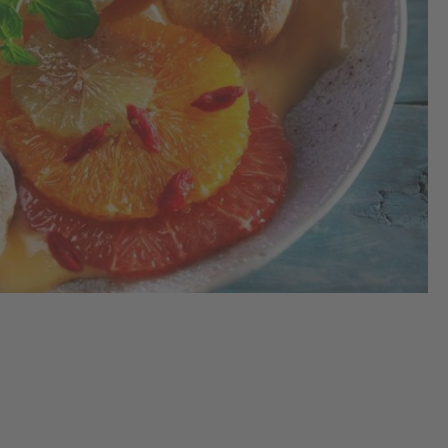
1.
Die
sch
und
sch
Win
ei
zug
Zi
etw
Kü
2 S
auf
2.
Für
Eie
Van
Lä
au