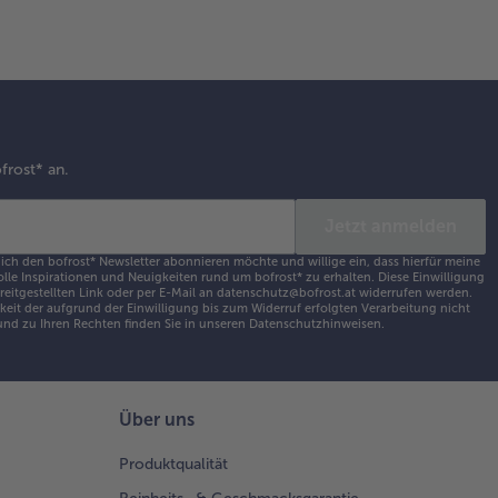
oriert
vieren.
frost* an.
Jetzt anmelden
 ich den bofrost* Newsletter abonnieren möchte und willige ein, dass hierfür meine
olle Inspirationen und Neuigkeiten rund um bofrost* zu erhalten. Diese Einwilligung
ereitgestellten Link oder per E-Mail an datenschutz@bofrost.at widerrufen werden.
eit der aufgrund der Einwilligung bis zum Widerruf erfolgten Verarbeitung nicht
nd zu Ihren Rechten finden Sie in unseren
Datenschutzhinweisen
.
Über uns
Produktqualität