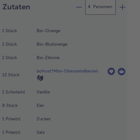
Zutaten
Personen
 Zitrusfrüchte
älen, filetieren
1
Stück
Bio-Orange
 in Scheiben
neiden. Die
1
Stück
Bio-Blutorange
dbeutel mit
ner Haube
1
Stück
Bio-Zitrone
edeckt bei
mmertemperatur
bofrost*Mini-Oberswindbeutel
a 1 Stunde (im
12
Stück
hlschrank etwa
tunden)
1
Schote(n)
Vanille
tauen lassen.
8
Stück
Eier
 die
rlikörsauce die
1
Prise(n)
Zucker
illeschote der
nge nach
1
Prise(n)
Salz
fschneiden und