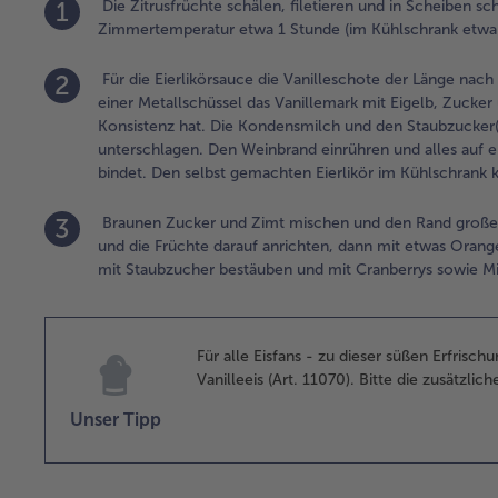
1
Die Zitrusfrüchte schälen, filetieren und in Scheiben s
Zimmertemperatur etwa 1 Stunde (im Kühlschrank etwa 
2
Für die Eierlikörsauce die Vanilleschote der Länge nach
einer Metallschüssel das Vanillemark mit Eigelb, Zucker 
Konsistenz hat. Die Kondensmilch und den Staubzucker
unterschlagen. Den Weinbrand einrühren und alles auf 
bindet. Den selbst gemachten Eierlikör im Kühlschrank ka
3
Braunen Zucker und Zimt mischen und den Rand großer T
und die Früchte darauf anrichten, dann mit etwas Orang
mit Staubzucher bestäuben und mit Cranberrys sowie Min
Für alle Eisfans - zu dieser süßen Erfris
Vanilleeis (Art. 11070). Bitte die zusätzlic
Unser Tipp