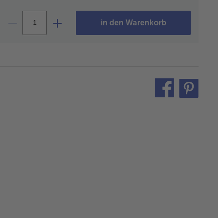
in den Warenkorb
teilen
pin
it