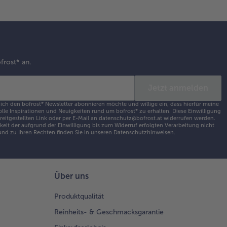
frost* an.
Jetzt anmelden
 ich den bofrost* Newsletter abonnieren möchte und willige ein, dass hierfür meine
olle Inspirationen und Neuigkeiten rund um bofrost* zu erhalten. Diese Einwilligung
ereitgestellten Link oder per E-Mail an datenschutz@bofrost.at widerrufen werden.
eit der aufgrund der Einwilligung bis zum Widerruf erfolgten Verarbeitung nicht
nd zu Ihren Rechten finden Sie in unseren
Datenschutzhinweisen
.
Über uns
Produktqualität
Reinheits- & Geschmacksgarantie