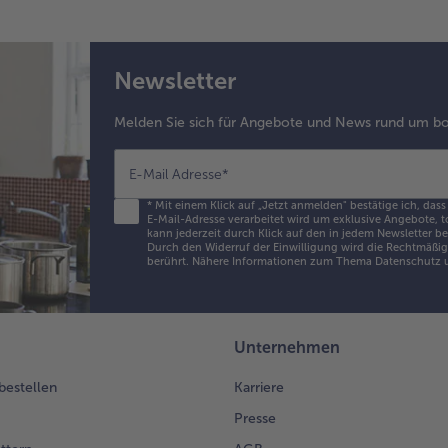
Newsletter
Melden Sie sich für Angebote und News rund um bo
E-Mail Adresse
*
*
Mit einem Klick auf „Jetzt anmelden" bestätige ich, dass
E-Mail-Adresse verarbeitet wird um exklusive Angebote, t
kann jederzeit durch Klick auf den in jedem Newsletter b
Durch den Widerruf der Einwilligung wird die Rechtmäßigk
berührt. Nähere Informationen zum Thema Datenschutz u
Unternehmen
 bestellen
Karriere
Presse