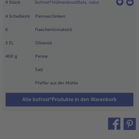
icotta
4
Stück
bofrost*Hühnerbrustfilets, natur
it dem
noblauch
4
Scheibe(n)
Parmaschinken
nd und
er
6
Flaschentomate(n)
etersilie
errühren,
3
EL
Olivenöl
it Salz
nd
400
g
Penne
feffer
ürzen.
Salz
.
Pfeffer aus der Mühle
en Backofen auf
20°C vorheizen. Die
Alle bofrost*Produkte in den Warenkorb
ühnerbrustfilets
aschen, trocken
upfen und mit Salz und
feffer würzen. In jede
ühnerbrust eine tiefe
asche in der Breite der
teilen
pin it
armaschinkenscheiben