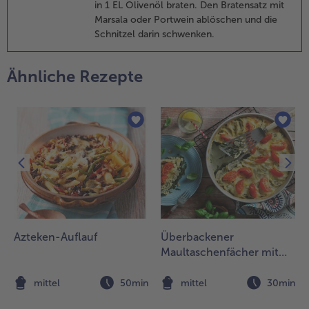
ühnerbrust in
in 1 EL Olivenöl braten. Den Bratensatz mit
armaschinken
Marsala oder Portwein ablöschen und die
nrichten.
Schnitzel darin schwenken.
Ähnliche Rezepte
Azteken-Auflauf
Überbackener
Maultaschenfächer mit
Spinat und Tomaten
n
mittel
50min
mittel
30min