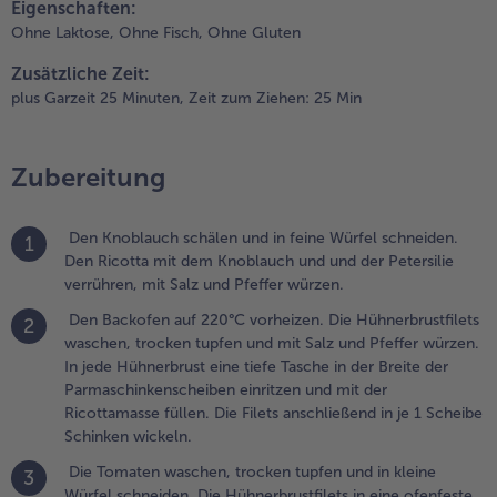
Eigenschaften:
inritzen und mit der
Ohne Laktose,
Ohne Fisch,
Ohne Gluten
icottamasse füllen.
ie Filets anschließend
Zusätzliche Zeit:
n je 1 Scheibe Schinken
plus Garzeit 25 Minuten,
Zeit zum Ziehen: 25 Min
ickeln.
.
Zubereitung
ie Tomaten
aschen,
rocken tupfen
Den Knoblauch schälen und in feine Würfel schneiden.
1
nd in kleine
Den Ricotta mit dem Knoblauch und und der Petersilie
ürfel
verrühren, mit Salz und Pfeffer würzen.
chneiden. Die
Den Backofen auf 220°C vorheizen. Die Hühnerbrustfilets
2
ühnerbrustfilets
waschen, trocken tupfen und mit Salz und Pfeffer würzen.
n eine ofenfeste
In jede Hühnerbrust eine tiefe Tasche in der Breite der
orm geben, die
Parmaschinkenscheiben einritzen und mit der
omaten darum
Ricottamasse füllen. Die Filets anschließend in je 1 Scheibe
erum verteilen
Schinken wickeln.
nd mit Olivenöl
eträufeln. Die
Die Tomaten waschen, trocken tupfen und in kleine
3
ühnerbrustfilets
Würfel schneiden. Die Hühnerbrustfilets in eine ofenfeste