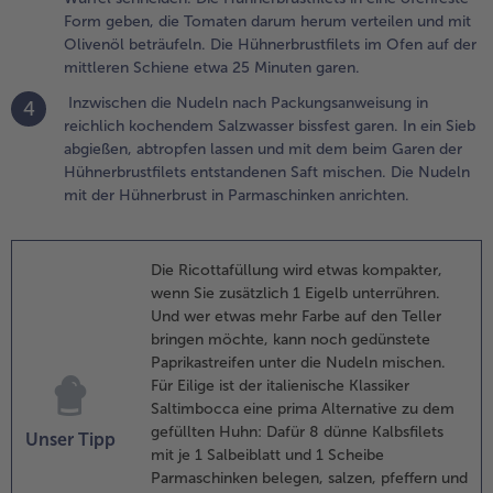
m Ofen auf der
Form geben, die Tomaten darum herum verteilen und mit
ittleren
Olivenöl beträufeln. Die Hühnerbrustfilets im Ofen auf der
chiene etwa 25
mittleren Schiene etwa 25 Minuten garen.
inuten garen.
Inzwischen die Nudeln nach Packungsanweisung in
4
reichlich kochendem Salzwasser bissfest garen. In ein Sieb
.
abgießen, abtropfen lassen und mit dem beim Garen der
nzwischen die
Hühnerbrustfilets entstandenen Saft mischen. Die Nudeln
udeln nach
mit der Hühnerbrust in Parmaschinken anrichten.
ackungsanweisung
n reichlich
ochendem
alzwasser bissfest
Die Ricottafüllung wird etwas kompakter,
aren. In ein Sieb
wenn Sie zusätzlich 1 Eigelb unterrühren.
bgießen,
Und wer etwas mehr Farbe auf den Teller
btropfen lassen
bringen möchte, kann noch gedünstete
nd mit dem beim
Paprikastreifen unter die Nudeln mischen.
aren der
Für Eilige ist der italienische Klassiker
ühnerbrustfilets
Saltimbocca eine prima Alternative zu dem
ntstandenen Saft
gefüllten Huhn: Dafür 8 dünne Kalbsfilets
Unser Tipp
ischen. Die
mit je 1 Salbeiblatt und 1 Scheibe
udeln mit der
Parmaschinken belegen, salzen, pfeffern und