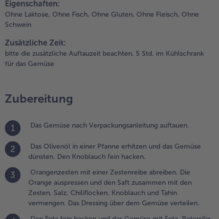
Eigenschaften:
noblauch und
Ohne Laktose,
Ohne Fisch,
Ohne Gluten,
Ohne Fleisch,
Ohne
ahin
Schwein
ermengen.
as Dressing
Zusätzliche Zeit:
ber dem
bitte die zusätzliche Auftauzeit beachten, 5 Std. im Kühlschrank
emüse
für das Gemüse
erteilen.
.
Zubereitung
en Feta
ein
acken
Das Gemüse nach Verpackungsanleitung auftauen.
1
nd das
emüse
Das Olivenöl in einer Pfanne erhitzen und das Gemüse
2
it Feta,
dünsten. Den Knoblauch fein hacken.
etersilie
Orangenzesten mit einer Zestenreibe abreiben. Die
nd
3
Orange auspressen und den Saft zusammen mit den
esam
Zesten, Salz, Chiliflocken, Knoblauch und Tahin
arnieren.
vermengen. Das Dressing über dem Gemüse verteilen.
Den Feta fein hacken und das Gemüse mit Feta, Petersilie