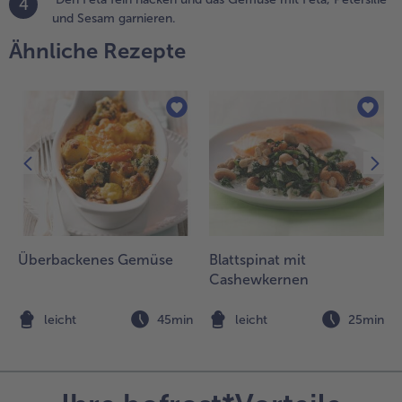
4
und Sesam garnieren.
Ähnliche Rezepte
Überbackenes Gemüse
Blattspinat mit
Cashewkernen
n
leicht
45min
leicht
25min