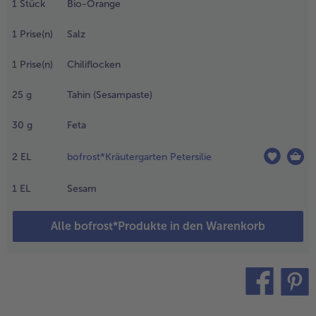
1
Stück
Bio-Orange
fanne
rhitzen
nd das
1
Prise(n)
Salz
emüse
ünsten.
1
Prise(n)
Chiliflocken
en
noblauch
25
g
Tahin (Sesampaste)
ein
acken.
30
g
Feta
.
2
EL
bofrost*Kräutergarten Petersilie
rangenzesten
it einer
1
EL
Sesam
estenreibe
breiben. Die
Alle bofrost*Produkte in den Warenkorb
range
uspressen und
en Saft
usammen mit
en Zesten,
alz,
teilen
pin it
hiliflocken,