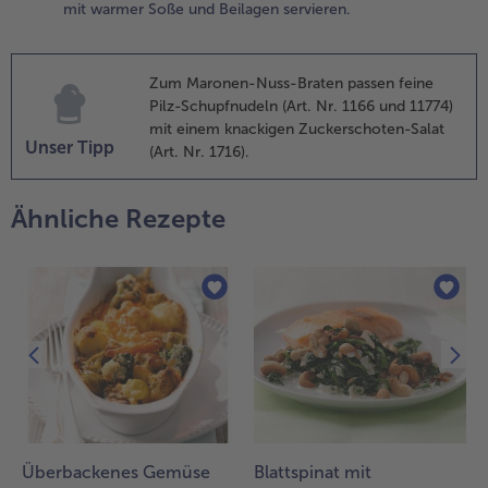
mit warmer Soße und Beilagen servieren.
e nach
eschaffenheit
es Teigs etwas
asser
Zum Maronen-Nuss-Braten passen feine
inzufügen.
Pilz-Schupfnudeln (Art. Nr. 1166 und 11774)
mit einem knackigen Zuckerschoten-Salat
.
Unser Tipp
(Art. Nr. 1716).
ine
astenform mit
Ähnliche Rezepte
ackpapier
uslegen. Den
eig in die
astenform
eben und glatt
treichen. Die
berfläche mit
ojasoße
estreichen und
it
osmarinnadeln
nd rotem
Überbackenes Gemüse
Blattspinat mit