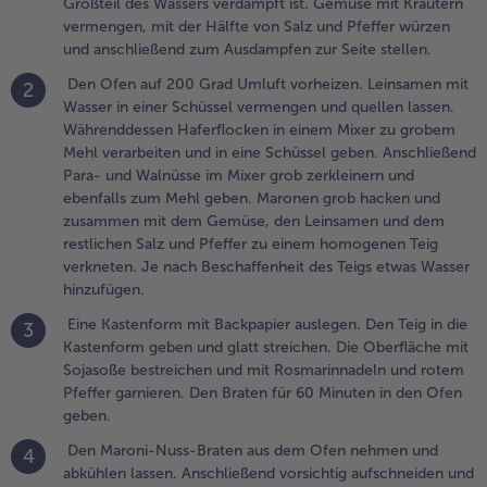
Großteil des Wassers verdampft ist. Gemüse mit Kräutern
n eine
vermengen, mit der Hälfte von Salz und Pfeffer würzen
chüssel
und anschließend zum Ausdampfen zur Seite stellen.
eben.
Den Ofen auf 200 Grad Umluft vorheizen. Leinsamen mit
nschließend
2
Wasser in einer Schüssel vermengen und quellen lassen.
ara- und
Währenddessen Haferflocken in einem Mixer zu grobem
alnüsse im
Mehl verarbeiten und in eine Schüssel geben. Anschließend
ixer grob
Para- und Walnüsse im Mixer grob zerkleinern und
erkleinern und
ebenfalls zum Mehl geben. Maronen grob hacken und
benfalls zum
zusammen mit dem Gemüse, den Leinsamen und dem
ehl geben.
restlichen Salz und Pfeffer zu einem homogenen Teig
aronen grob
verkneten. Je nach Beschaffenheit des Teigs etwas Wasser
acken und
hinzufügen.
usammen mit
em Gemüse,
Eine Kastenform mit Backpapier auslegen. Den Teig in die
3
en Leinsamen
Kastenform geben und glatt streichen. Die Oberfläche mit
nd dem
Sojasoße bestreichen und mit Rosmarinnadeln und rotem
estlichen Salz
Pfeffer garnieren. Den Braten für 60 Minuten in den Ofen
nd Pfeffer zu
geben.
inem
Den Maroni-Nuss-Braten aus dem Ofen nehmen und
omogenen
4
abkühlen lassen. Anschließend vorsichtig aufschneiden und
eig verkneten.