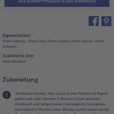
ürzen und
Alle bofrost*Produkte in den Warenkorb
nschließend
um
usdampfen
ur Seite
tellen.
teilen
pin it
Eigenschaften:
.
Ohne Laktose,
Ohne Fisch,
Ohne Gluten,
Ohne Fleisch,
Ohne
en Ofen auf
Schwein
00 Grad
mluft
Zusätzliche Zeit:
orheizen.
ohne Backzeit
einsamen mit
asser in einer
chüssel
Zubereitung
ermengen und
uellen lassen.
ährenddessen
Knoblauch hacken. Den Lauch in eine Pfanne mit Rapsöl
1
aferflocken in
geben und unter Wenden 3 Minuten scharf anbraten.
inem Mixer zu
Knoblauch und tiefgefrorene Champignons hinzugeben
robem Mehl
und weitere 5 Minuten unter Wenden scharf braten bis der
erarbeiten und