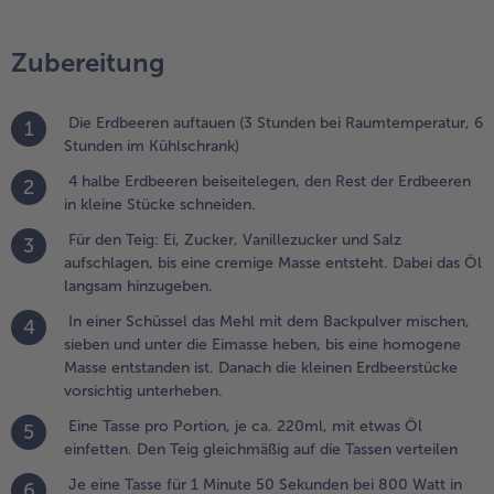
chüssel das
ehl mit dem
Zubereitung
ackpulver
ischen,
ieben und
Die Erdbeeren auftauen (3 Stunden bei Raumtemperatur, 6
1
nter die
Stunden im Kühlschrank)
imasse
4 halbe Erdbeeren beiseitelegen, den Rest der Erdbeeren
2
eben, bis
in kleine Stücke schneiden.
ine
omogene
Für den Teig: Ei, Zucker, Vanillezucker und Salz
3
asse
aufschlagen, bis eine cremige Masse entsteht. Dabei das Öl
ntstanden
langsam hinzugeben.
st. Danach
In einer Schüssel das Mehl mit dem Backpulver mischen,
ie kleinen
4
sieben und unter die Eimasse heben, bis eine homogene
rdbeerstücke
Masse entstanden ist. Danach die kleinen Erdbeerstücke
orsichtig
vorsichtig unterheben.
nterheben.
Eine Tasse pro Portion, je ca. 220ml, mit etwas Öl
5
.
einfetten. Den Teig gleichmäßig auf die Tassen verteilen
ine Tasse
Je eine Tasse für 1 Minute 50 Sekunden bei 800 Watt in
ro Portion,
6