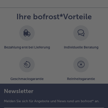
en
assenkuchen
erausnehmen,
Ihre bofrost*Vorteile
bkühlen
assen, mit
taubzucker
estäuben und
en übrigen
rdbeeren
ekorieren.
Bezahlung erst bei Lieferung
Individuelle Beratung
Geschmacksgarantie
Reinheitsgarantie
Newsletter
Melden Sie sich für Angebote und News rund um bofrost* an.