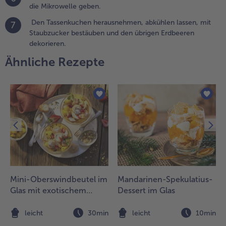
die Mikrowelle geben.
e ca.
20ml, mit
Den Tassenkuchen herausnehmen, abkühlen lassen, mit
7
twas Öl
Staubzucker bestäuben und den übrigen Erdbeeren
infetten.
dekorieren.
en Teig
Ähnliche Rezepte
leichmäßig
uf die
assen
erteilen
.
e eine
asse für 1
inute 50
ekunden
ei 800
att in die
Mini-Oberswindbeutel im
Mandarinen-Spekulatius-
ikrowelle
Glas mit exotischem
Dessert im Glas
eben.
Früchte-Kompott
n
leicht
30min
leicht
10min