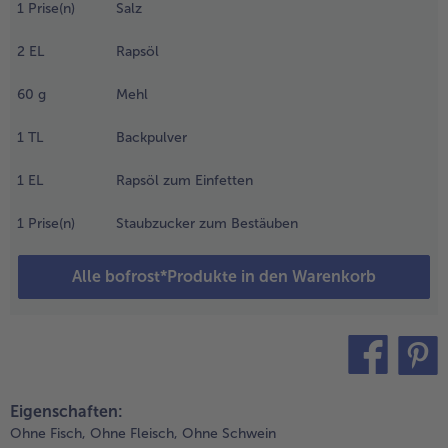
eiseitelegen,
1
Prise(n)
Salz
en Rest der
rdbeeren in
2
EL
Rapsöl
leine Stücke
chneiden.
60
g
Mehl
.
1
TL
Backpulver
ür den Teig:
i, Zucker,
1
EL
Rapsöl zum Einfetten
anillezucker
nd Salz
1
Prise(n)
Staubzucker zum Bestäuben
ufschlagen,
is eine
Alle bofrost*Produkte in den Warenkorb
remige
asse
ntsteht.
abei das Öl
angsam
inzugeben.
teilen
pin it
Eigenschaften:
.
Ohne Fisch,
Ohne Fleisch,
Ohne Schwein
n einer