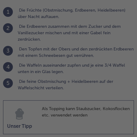
.
Die Früchte (Obstmischung, Erdbeeren, Heidelbeeren)
1
ie Waffeln
über Nacht auftauen.
useinander
upfen und
Die Erdbeeren zusammen mit dem Zucker und dem
2
e eine 3/4
Vanillezucker mischen und mit einer Gabel fein
affel
zerdrücken.
nten in ein
Den Topfen mit der Obers und den zerdrückten Erdbeeren
3
las legen.
mit einem Schneebesen gut verrühren.
.
Die Waffeln auseinander zupfen und je eine 3/4 Waffel
4
ie feine
unten in ein Glas legen.
bstmischung
Die feine Obstmischung + Heidelbeeren auf der
5
Waffelschicht verteilen.
eidelbeeren
uf der
affelschicht
Als Topping kann Staubzucker, Kokosflocken
erteilen.
etc. verwendet werden
Unser Tipp