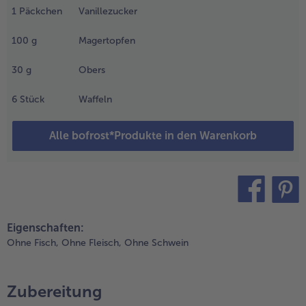
usammen
1
Päckchen
Vanillezucker
it dem
ucker und
100
g
Magertopfen
em
anillezucker
30
g
Obers
ischen und
it einer
6
Stück
Waffeln
abel fein
erdrücken.
Alle bofrost*Produkte in den Warenkorb
.
en Topfen
it der
bers und
en
teilen
pin it
erdrückten
Eigenschaften:
rdbeeren
Ohne Fisch,
Ohne Fleisch,
Ohne Schwein
it einem
chneebesen
ut
Zubereitung
errühren.