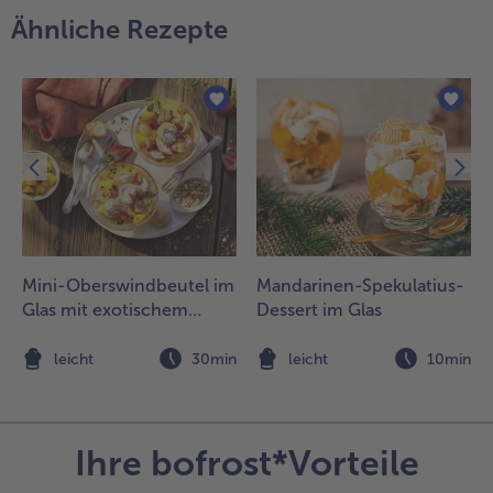
Ähnliche Rezepte
Mini-Oberswindbeutel im
Mandarinen-Spekulatius-
Glas mit exotischem
Dessert im Glas
Früchte-Kompott
n
leicht
30min
leicht
10min
Ihre bofrost*Vorteile