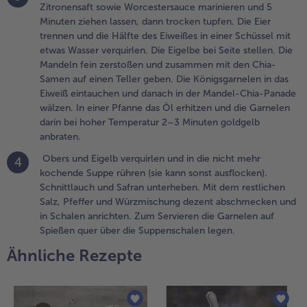
önigsgarnelen
Zitronensaft sowie Worcestersauce marinieren und 5
n das Eiweiß
Minuten ziehen lassen, dann trocken tupfen. Die Eier
intauchen und
trennen und die Hälfte des Eiweißes in einer Schüssel mit
anach in der
etwas Wasser verquirlen. Die Eigelbe bei Seite stellen. Die
andel-Chia-
Mandeln fein zerstoßen und zusammen mit den Chia-
anade wälzen.
Samen auf einen Teller geben. Die Königsgarnelen in das
n einer Pfanne
Eiweiß eintauchen und danach in der Mandel-Chia-Panade
as Öl erhitzen
wälzen. In einer Pfanne das Öl erhitzen und die Garnelen
nd die
darin bei hoher Temperatur 2–3 Minuten goldgelb
arnelen darin
anbraten.
ei hoher
Obers und Eigelb verquirlen und in die nicht mehr
4
emperatur 2–3
kochende Suppe rühren (sie kann sonst ausflocken).
inuten
Schnittlauch und Safran unterheben. Mit dem restlichen
oldgelb
Salz, Pfeffer und Würzmischung dezent abschmecken und
nbraten.
in Schalen anrichten. Zum Servieren die Garnelen auf
Spießen quer über die Suppenschalen legen.
.
bers und
Ähnliche Rezepte
igelb
erquirlen und
n die nicht
ehr