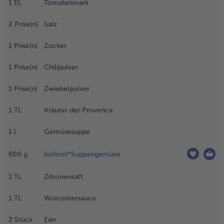
1
EL
Tomatenmark
upfen.
.
2
Prise(n)
Salz
ie Kartoffeln
chälen und in
1
Prise(n)
Zucker
roße Würfel
chneiden. Aus
1
Prise(n)
Chilipulver
em Rapsöl,
omatenmark,
1
Prise(n)
Zwiebelpulver
er Hälfte Salz,
ucker,
1
TL
Kräuter der Provence
hilipulver,
wiebelpulver
1
l
Gemüsesuppe
nd den
räutern der
600
g
bofrost*Suppengemüse
rovence eine
ürzmischung
1
TL
Zitronensaft
ubereiten. Die
uppe mit der
1
TL
Worcestersauce
ürzmischung
ufkochen und
2
Stück
Eier
ie