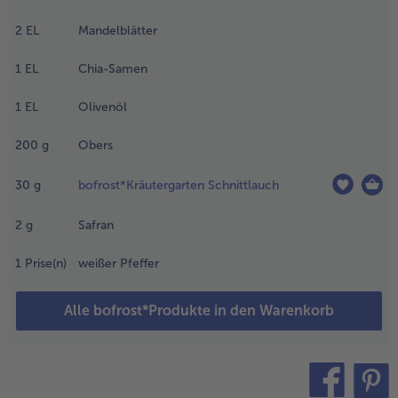
artoffelwürfel
2
EL
Mandelblätter
arin etwa 5
inuten
1
EL
Chia-Samen
orgaren. Das
efrorene
1
EL
Olivenöl
uppengemüse
inzufügen und
200
g
Obers
ei mittlerer
emperatur
30
g
bofrost*Kräutergarten Schnittlauch
eitere 15–20
inuten
öcheln lassen.
2
g
Safran
.
1
Prise(n)
weißer Pfeffer
n der
wischenzeit
Alle bofrost*Produkte in den Warenkorb
ie aufgetauten
arnelen mit
itronensaft
owie
orcestersauce