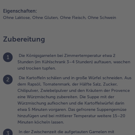
arinieren und
teilen
pin it
 Minuten
Eigenschaften:
iehen lassen,
Ohne Laktose,
Ohne Gluten,
Ohne Fleisch,
Ohne Schwein
ann trocken
upfen. Die Eier
rennen und die
Zubereitung
älfte des
iweißes in
iner Schüssel
Die Königsgarnelen bei Zimmertemperatur etwa 2
1
it etwas
Stunden (im Kühlschrank 3–4 Stunden) auftauen, waschen
asser
und trocken tupfen.
erquirlen. Die
Die Kartoffeln schälen und in große Würfel schneiden. Aus
2
igelbe bei
dem Rapsöl, Tomatenmark, der Hälfte Salz, Zucker,
eite stellen.
Chilipulver, Zwiebelpulver und den Kräutern der Provence
ie Mandeln
eine Würzmischung zubereiten. Die Suppe mit der
ein zerstoßen
Würzmischung aufkochen und die Kartoffelwürfel darin
nd zusammen
etwa 5 Minuten vorgaren. Das gefrorene Suppengemüse
it den Chia-
hinzufügen und bei mittlerer Temperatur weitere 15–20
amen auf
Minuten köcheln lassen.
inen Teller
eben. Die
In der Zwischenzeit die aufgetauten Garnelen mit
3