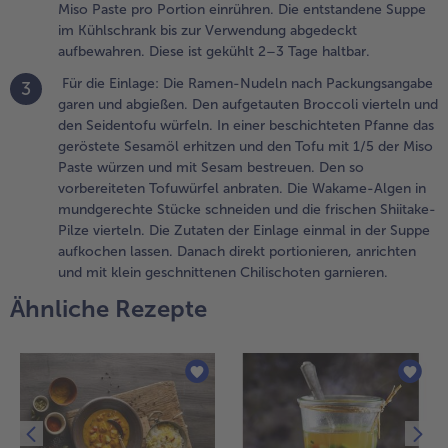
eiteren
Miso Paste pro Portion einrühren. Die entstandene Suppe
erwenden
im Kühlschrank bis zur Verwendung abgedeckt
er Suppe
aufbewahren. Diese ist gekühlt 2–3 Tage haltbar.
inen TL
Für die Einlage: Die Ramen-Nudeln nach Packungsangabe
3
iso Paste
garen und abgießen. Den aufgetauten Broccoli vierteln und
ro Portion
den Seidentofu würfeln. In einer beschichteten Pfanne das
inrühren.
geröstete Sesamöl erhitzen und den Tofu mit 1/5 der Miso
ie
Paste würzen und mit Sesam bestreuen. Den so
ntstandene
vorbereiteten Tofuwürfel anbraten. Die Wakame-Algen in
uppe im
mundgerechte Stücke schneiden und die frischen Shiitake-
ühlschrank
Pilze vierteln. Die Zutaten der Einlage einmal in der Suppe
is zur
aufkochen lassen. Danach direkt portionieren, anrichten
erwendung
und mit klein geschnittenen Chilischoten garnieren.
bgedeckt
ufbewahren.
Ähnliche Rezepte
iese ist
ekühlt 2–3
age haltbar.
.
ür die Einlage:
ie Ramen-