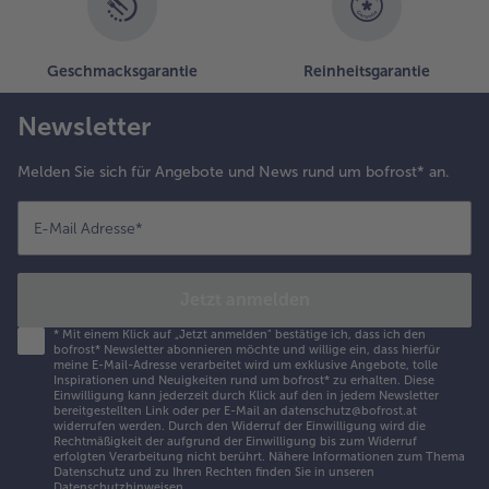
nbraten. Die
akame-Algen
Geschmacksgarantie
Reinheitsgarantie
undgerechte
tücke
Newsletter
chneiden und
ie frischen
Melden Sie sich für Angebote und News rund um bofrost* an.
hiitake-Pilze
ierteln. Die
utaten der
E-Mail Adresse
*
inlage einmal
n der Suppe
ufkochen
Jetzt anmelden
assen. Danach
irekt
*
Mit einem Klick auf „Jetzt anmelden" bestätige ich, dass ich den
bofrost* Newsletter abonnieren möchte und willige ein, dass hierfür
ortionieren,
meine E-Mail-Adresse verarbeitet wird um exklusive Angebote, tolle
nrichten und
Inspirationen und Neuigkeiten rund um bofrost* zu erhalten. Diese
Einwilligung kann jederzeit durch Klick auf den in jedem Newsletter
it klein
bereitgestellten Link oder per E-Mail an datenschutz@bofrost.at
eschnittenen
widerrufen werden. Durch den Widerruf der Einwilligung wird die
Rechtmäßigkeit der aufgrund der Einwilligung bis zum Widerruf
hilischoten
erfolgten Verarbeitung nicht berührt. Nähere Informationen zum Thema
arnieren.
Datenschutz und zu Ihren Rechten finden Sie in unseren
Datenschutzhinweisen
.