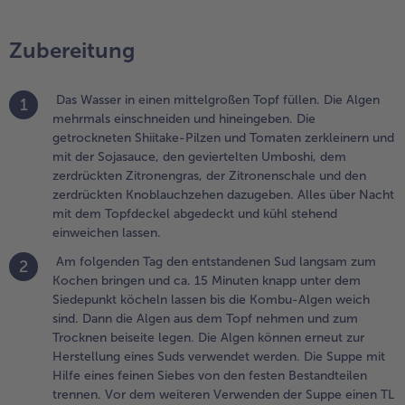
em Topf
ehmen und
Zubereitung
um
rocknen
eiseite
Das Wasser in einen mittelgroßen Topf füllen. Die Algen
1
egen. Die
mehrmals einschneiden und hineingeben. Die
lgen
getrockneten Shiitake-Pilzen und Tomaten zerkleinern und
önnen
mit der Sojasauce, den geviertelten Umboshi, dem
rneut zur
zerdrückten Zitronengras, der Zitronenschale und den
erstellung
zerdrückten Knoblauchzehen dazugeben. Alles über Nacht
ines Suds
mit dem Topfdeckel abgedeckt und kühl stehend
erwendet
einweichen lassen.
erden. Die
uppe mit
Am folgenden Tag den entstandenen Sud langsam zum
2
ilfe eines
Kochen bringen und ca. 15 Minuten knapp unter dem
einen Siebes
Siedepunkt köcheln lassen bis die Kombu-Algen weich
on den
sind. Dann die Algen aus dem Topf nehmen und zum
esten
Trocknen beiseite legen. Die Algen können erneut zur
estandteilen
Herstellung eines Suds verwendet werden. Die Suppe mit
rennen. Vor
Hilfe eines feinen Siebes von den festen Bestandteilen
em
trennen. Vor dem weiteren Verwenden der Suppe einen TL