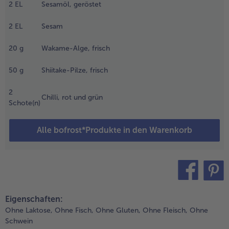
inweichen
2
EL
Sesamöl, geröstet
assen.
2
EL
Sesam
.
m
20
g
Wakame-Alge, frisch
olgenden
ag den
50
g
Shiitake-Pilze, frisch
ntstandenen
ud langsam
2
um Kochen
Chilli, rot und grün
Schote(n)
ringen und
a. 15
inuten
Alle bofrost*Produkte in den Warenkorb
napp unter
em
iedepunkt
öcheln
assen bis die
teilen
pin it
ombu-
Eigenschaften:
lgen weich
Ohne Laktose,
Ohne Fisch,
Ohne Gluten,
Ohne Fleisch,
Ohne
ind. Dann
Schwein
ie Algen aus