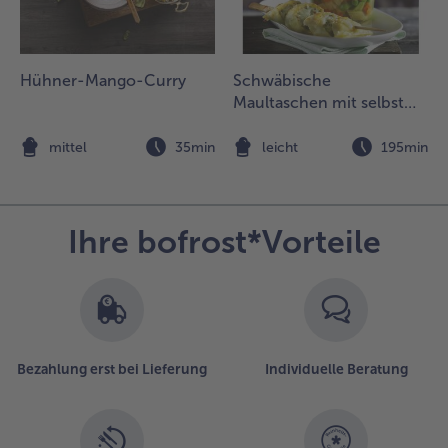
chneiden.
.
t
Hühner-Mango-Curry
Schwäbische
ie
Maultaschen mit selbst
ohnensuppe
gemachter Gemüsesuppe
n tiefen
ellern oder
n
mittel
35min
leicht
195min
chälchen
nrichten und
it den
ofuwürfeln
Ihre bofrost*Vorteile
nd dem
asilikum
estreut
ervieren.
Bezahlung erst bei Lieferung
Individuelle Beratung