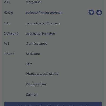
2
EL
Margarine
feffer und
aprikapulver
räftig
400
g
bofrost*Prinzessbohnen
ürzen, mit
em Olivenöl
1
TL
getrockneter Oregano
eträufeln
nd etwa 1
1
Dose(n)
geschälte Tomaten
tunde
arinieren.
½
l
Gemüsesuppe
.
1
Bund
Basilikum
nzwischen
ie
Salz
artoffeln
chälen,
Pfeffer aus der Mühle
aschen
nd in ½
Paprikapulver
is 1 cm
roße
Zucker
ürfel
chneiden