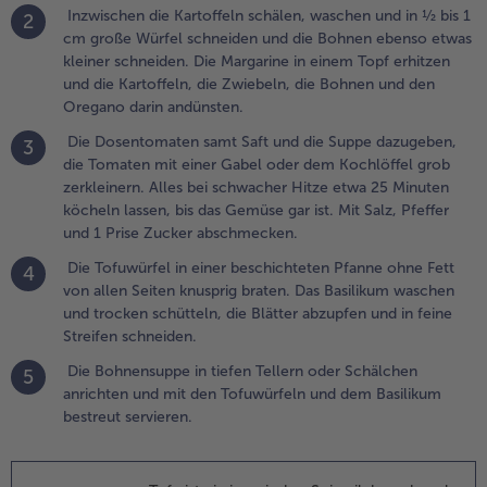
Inzwischen die Kartoffeln schälen, waschen und in ½ bis 1
.
2
cm große Würfel schneiden und die Bohnen ebenso etwas
ie
kleiner schneiden. Die Margarine in einem Topf erhitzen
osentomaten
und die Kartoffeln, die Zwiebeln, die Bohnen und den
amt Saft und
Oregano darin andünsten.
ie Suppe
azugeben,
Die Dosentomaten samt Saft und die Suppe dazugeben,
3
ie Tomaten
die Tomaten mit einer Gabel oder dem Kochlöffel grob
it einer
zerkleinern. Alles bei schwacher Hitze etwa 25 Minuten
abel oder
köcheln lassen, bis das Gemüse gar ist. Mit Salz, Pfeffer
em
und 1 Prise Zucker abschmecken.
ochlöffel
rob
Die Tofuwürfel in einer beschichteten Pfanne ohne Fett
4
erkleinern.
von allen Seiten knusprig braten. Das Basilikum waschen
lles bei
und trocken schütteln, die Blätter abzupfen und in feine
chwacher
Streifen schneiden.
itze etwa 25
Die Bohnensuppe in tiefen Tellern oder Schälchen
5
inuten
anrichten und mit den Tofuwürfeln und dem Basilikum
öcheln
bestreut servieren.
assen, bis das
emüse gar
t. Mit Salz,