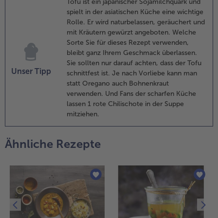
Tofu ist ein japanischer Sojamilchquark und
feffer und 1
spielt in der asiatischen Küche eine wichtige
rise Zucker
Rolle. Er wird naturbelassen, geräuchert und
bschmecken.
mit Kräutern gewürzt angeboten. Welche
Sorte Sie für dieses Rezept verwenden,
.
bleibt ganz Ihrem Geschmack überlassen.
ie
Sie sollten nur darauf achten, dass der Tofu
ofuwürfel in
Unser Tipp
schnittfest ist. Je nach Vorliebe kann man
iner
statt Oregano auch Bohnenkraut
eschichteten
verwenden. Und Fans der scharfen Küche
fanne ohne
lassen 1 rote Chilischote in der Suppe
ett von allen
mitziehen.
eiten
nusprig
raten. Das
Ähnliche Rezepte
asilikum
aschen und
rocken
chütteln, die
lätter
bzupfen und
n feine
treifen