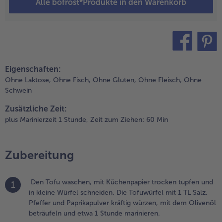
nd die
Alle bofrost*Produkte in den Warenkorb
ohnen
benso
twas
leiner
chneiden.
teilen
pin it
ie
Eigenschaften:
argarine
Ohne Laktose,
Ohne Fisch,
Ohne Gluten,
Ohne Fleisch,
Ohne
n einem
Schwein
opf
rhitzen
Zusätzliche Zeit:
nd die
plus Marinierzeit 1 Stunde,
Zeit zum Ziehen: 60 Min
artoffeln,
ie
wiebeln,
Zubereitung
ie
ohnen
nd den
Den Tofu waschen, mit Küchenpapier trocken tupfen und
1
regano
in kleine Würfel schneiden. Die Tofuwürfel mit 1 TL Salz,
arin
Pfeffer und Paprikapulver kräftig würzen, mit dem Olivenöl
ndünsten.
beträufeln und etwa 1 Stunde marinieren.