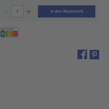
in den Warenkorb
teilen
pin
it