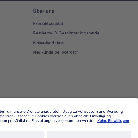
Über uns
Produktqualität
Reinheits- & Geschmacksgarantie
Einkaufserlebnis
Neukunde bei bofrost*
Land / Sprache wählen