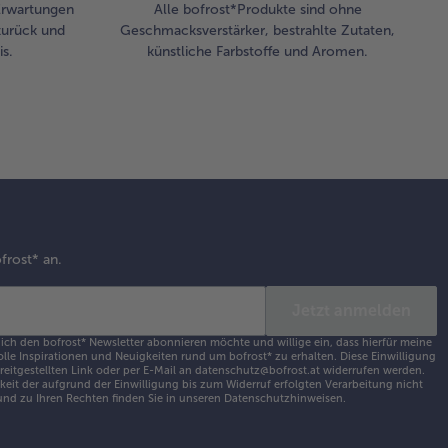
 Erwartungen
Alle bofrost*Produkte sind ohne
zurück und
Geschmacksverstärker, bestrahlte Zutaten,
s.
künstliche Farbstoffe und Aromen.
frost* an.
Jetzt anmelden
 ich den bofrost* Newsletter abonnieren möchte und willige ein, dass hierfür meine
olle Inspirationen und Neuigkeiten rund um bofrost* zu erhalten. Diese Einwilligung
ereitgestellten Link oder per E-Mail an datenschutz@bofrost.at widerrufen werden.
eit der aufgrund der Einwilligung bis zum Widerruf erfolgten Verarbeitung nicht
nd zu Ihren Rechten finden Sie in unseren
Datenschutzhinweisen
.