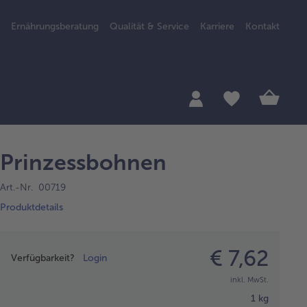
Ernährungsberatung
Qualität & Service
Karriere
Kontakt
Prinzessbohnen
Art.-Nr. 00719
Produktdetails
Preisangabe
€ 7,62
Verfügbarkeit?
Login
inkl. MwSt.
1 kg