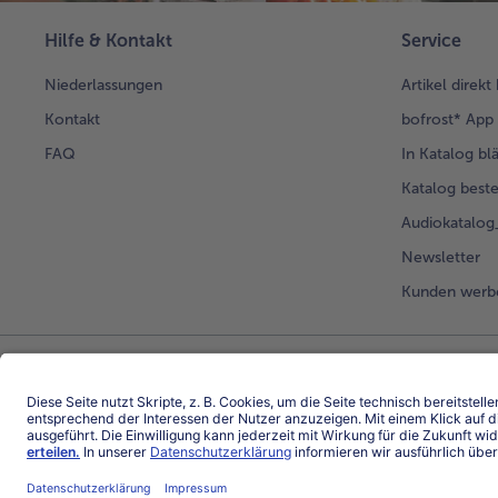
Hilfe & Kontakt
Service
Niederlassungen
Artikel direkt
Kontakt
bofrost* App
FAQ
In Katalog bl
Katalog beste
Audiokatalo
Newsletter
Kunden werb