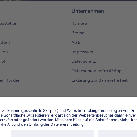
Unternehmen
 bestellen
Karriere
Presse
ättern
AGB
llen
Impressum
g_SP
Datenschutz
Datenschutz bofrost*App
en Kunden
Erklärung zur Barrierefreiheit