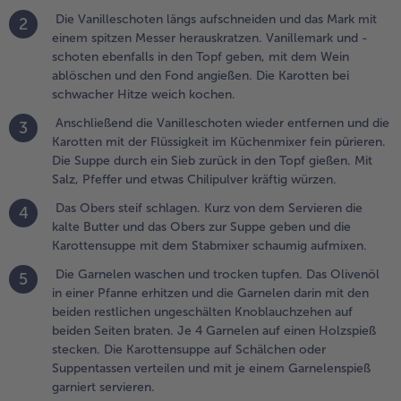
ie Suppe
Die Vanilleschoten längs aufschneiden und das Mark mit
2
urch ein Sieb
einem spitzen Messer herauskratzen. Vanillemark und -
urück in den
schoten ebenfalls in den Topf geben, mit dem Wein
opf gießen.
ablöschen und den Fond angießen. Die Karotten bei
it Salz,
schwacher Hitze weich kochen.
feffer und
Anschließend die Vanilleschoten wieder entfernen und die
twas
3
Karotten mit der Flüssigkeit im Küchenmixer fein pürieren.
hilipulver
Die Suppe durch ein Sieb zurück in den Topf gießen. Mit
räftig würzen.
Salz, Pfeffer und etwas Chilipulver kräftig würzen.
.
Das Obers steif schlagen. Kurz von dem Servieren die
4
as Obers
kalte Butter und das Obers zur Suppe geben und die
teif schlagen.
Karottensuppe mit dem Stabmixer schaumig aufmixen.
urz von dem
ervieren die
Die Garnelen waschen und trocken tupfen. Das Olivenöl
5
alte Butter
in einer Pfanne erhitzen und die Garnelen darin mit den
nd das Obers
beiden restlichen ungeschälten Knoblauchzehen auf
ur Suppe
beiden Seiten braten. Je 4 Garnelen auf einen Holzspieß
eben und die
stecken. Die Karottensuppe auf Schälchen oder
arottensuppe
Suppentassen verteilen und mit je einem Garnelenspieß
it dem
garniert servieren.