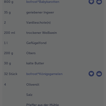
en Knoblauch,
800
g
bofrost*Babykarotten
ie Zwiebeln
nd die
35
g
geriebener Ingwer
abykarotten
arin andünsten.
2
Vanilleschote(n)
en Ingwer
inzufügen und
200
ml
trockener Weißwein
urz mitdünsten.
1
l
Geflügelfond
.
ie
200
g
Obers
anilleschoten
ängs
30
g
kalte Butter
ufschneiden
nd das Mark
32
Stück
bofrost*Königsgarnelen
it einem
pitzen Messer
4
Olivenöl
erauskratzen.
anillemark
Salz
nd -schoten
benfalls in
Pfeffer aus der Mühle
en Topf