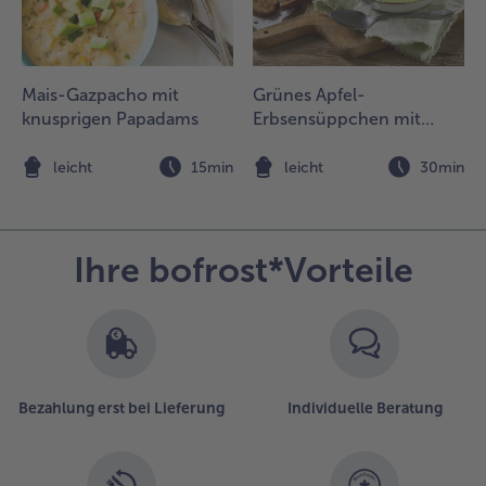
arottensuppe
uf Schälchen
der
uppentassen
Mais-Gazpacho mit
Grünes Apfel-
erteilen und
knusprigen Papadams
Erbsensüppchen mit
it je einem
gebratenem Lachs Tatar
arnelenspieß
n
leicht
15min
leicht
30min
arniert
ervieren.
Ihre bofrost*Vorteile
Bezahlung erst bei Lieferung
Individuelle Beratung