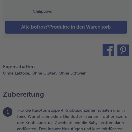
eben, mit
Chilipulver
em Wein
blöschen und
en Fond
Alle bofrost*Produkte in den Warenkorb
ngießen. Die
arotten bei
chwacher
itze weich
ochen.
teilen
pin it
Eigenschaften:
.
Ohne Laktose,
Ohne Gluten,
Ohne Schwein
nschließend
ie
anilleschoten
Zubereitung
ieder
ntfernen und
ie Karotten
Für die Karottensuppe 4 Knoblauchzehen schälen und in
it der
1
feine Würfel schneiden. Die Butter in einem Topf erhitzen,
lüssigkeit im
den Knoblauch, die Zwiebeln und die Babykarotten darin
üchenmixer
andünsten. Den Ingwer hinzufügen und kurz mitdünsten.
ein pürieren.