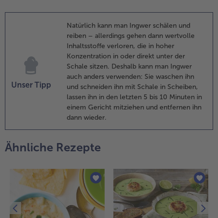
tabmixer
chaumig
ufmixen.
Natürlich kann man Ingwer schälen und
reiben – allerdings gehen dann wertvolle
.
Inhaltsstoffe verloren, die in hoher
ie Garnelen
Konzentration in oder direkt unter der
aschen und
Schale sitzen. Deshalb kann man Ingwer
rocken tupfen.
auch anders verwenden: Sie waschen ihn
as Olivenöl in
Unser Tipp
und schneiden ihn mit Schale in Scheiben,
iner Pfanne
lassen ihn in den letzten 5 bis 10 Minuten in
rhitzen und die
einem Gericht mitziehen und entfernen ihn
arnelen darin
dann wieder.
it den beiden
estlichen
Ähnliche Rezepte
ngeschälten
noblauchzehen
uf beiden
eiten braten.
e 4 Garnelen
uf einen
olzspieß
tecken. Die